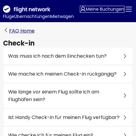
Meine Buchungen
Flüge
Übernachtungen
Mietwagen
FAQ Home
Check-in
Was muss ich nach dem Einchecken tun?
Wie mache ich meinen Check-in rückgängig?
Wie lange vor einem Flug sollte ich am
Flughafen sein?
Ist Handy Check-in für meinen Flug verfügbar?
Wie checke ich für meinen Flug ein?