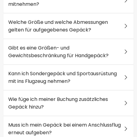
mitnehmen?
Welche Größe und welche Abmessungen
gelten für aufgegebenes Gepäck?
Gibt es eine Größen- und
Gewichtsbeschränkung für Handgepäck?
Kann ich Sondergepäck und Sportausrüstung
mit ins Flugzeug nehmen?
Wie füge ich meiner Buchung zusätzliches
Gepäck hinzu?
Muss ich mein Gepäck bei einem Anschlussflug
erneut aufgeben?