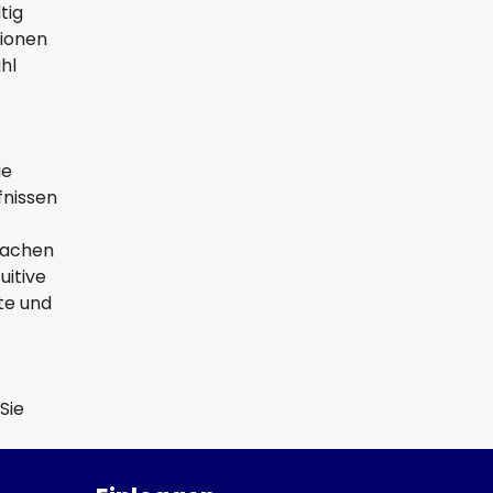
tig
tionen
hl
ie
fnissen
prachen
uitive
te und
Sie