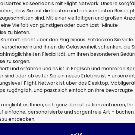
lisiertes Reiseerlebnis mit Flight Network. Unsere sorgfäl
icher, dass Sie auf die besten und relevantesten Reiseop
ugeschnitten sind. Mit einer vielfältigen und großen Anza
 eine Vielfalt von günstigen oder auch Last-Minute-
e zu bieten.
omfort reicht über den Flug hinaus. Entdecken Sie viele
is verschönern und Ihnen die Gelassenheit schenken, die S
hlmöglichkeiten Flexibilität, um Ihren besonderen Bedür
se zu sorgen.
iziert und erfahren und es ist in Englisch und mehreren S
 sind oder ob es für Sie ein neues Erlebnis ist – unsere int
rungslevel. Flight Network ist über das Desktop, Mobilgerä
s zugänglich, und passt sich einfach an Ihre bevorzugte
öglicht es Ihnen, sich ganz darauf zu konzentrieren, Ihr
uf einfache, personalisierte und sorgenfreie Art – buchen 
n zu entdecken.